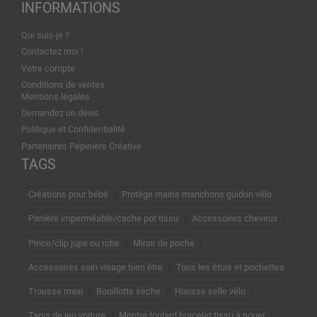
INFORMATIONS
Qui suis-je ?
Contactez moi !
Votre compte
Conditions de ventes
Mentions légales
Demandez un devis
Politique et Confidentialité
Partenaires Pépinière Créative
TAGS
Créations pour bébé
Protège mains manchons guidon vélo
Panière imperméable/cache pot tissu
Accessoires cheveux
Pince/clip jupe ou robe
Miroir de poche
Accessoires soin visage bien être
Tous les étuis et pochettes
Trousse maxi
Bouillotte sèche
Housse selle vélo
Tapis de jeu voiture
Montre foulard bracelet tissu à nouer