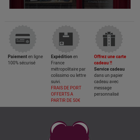
Paiement
en ligne
Expédition
en
Offrez une carte
100% sécurisé
France
cadeau !!
métropolitaire par
Service cadeau
colissimo ou lettre
dans un papier
suivi.
cadeau avec
FRAIS DE PORT
message
OFFERTS A
personnalisé
PARTIR DE 50€