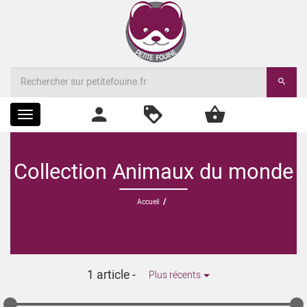
Toggle
navigation
Collection Animaux du monde
/
Accueil
1 article
-
Plus récents