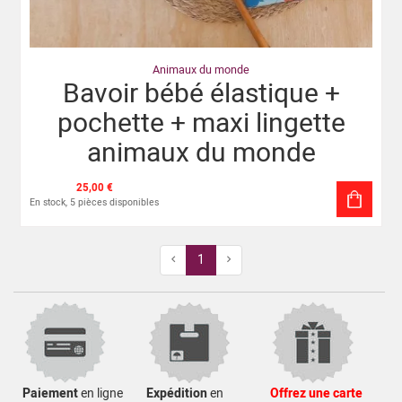
Animaux du monde
Bavoir bébé élastique +
pochette + maxi lingette
animaux du monde
25,00 €
En stock, 5 pièces disponibles
Previous
Next
1
Paiement
en ligne
Expédition
en
Offrez une carte