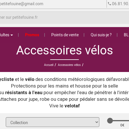
petitefouine@gmail.com
06.81.90
ultes
Promos
Points de vente
Qui suis-je ?
B
Accessoires vélos
/
/
Accueil
Accessoires vélos
ycliste
et le
vélo
des conditions météorologiques défavorables 
Protections pour les mains et housse pour la selle
su
résistants à l'eau
pour empêcher l'eau de pénétrer à l'intér
ttaches pour jupe, robe ou cape pour pédaler sans se dévoil
Vive le
velotaf
0
€