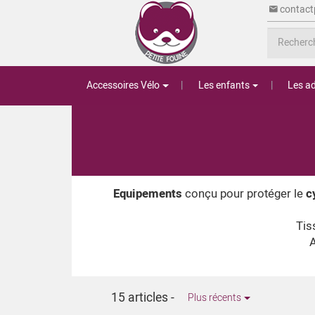
contact
Accessoires Vélo
Les enfants
Les ad
Equipements
conçu pour protéger le
c
Tis
A
15 articles
-
Plus récents