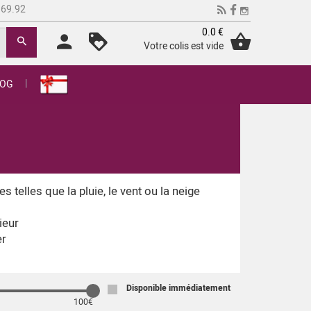
.69.92
0.0 €
Votre colis est vide
LOG
telles que la pluie, le vent ou la neige
ieur
er
Disponible immédiatement
100
€