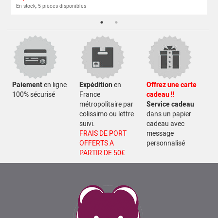
En stock, 5 pièces disponibles
Paiement
en ligne
Expédition
en
Offrez une carte
100% sécurisé
France
cadeau !!
métropolitaire par
Service cadeau
colissimo ou lettre
dans un papier
suivi.
cadeau avec
FRAIS DE PORT
message
OFFERTS A
personnalisé
PARTIR DE 50€