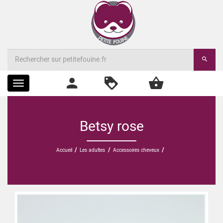
Toggle
navigation
Betsy rose
/
/
/
Accueil
Les adultes
Accessoires cheveux