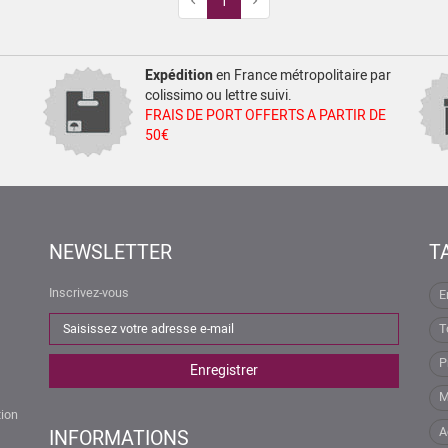
Previous
Next
1
Expédition
en France métropolitaire par
colissimo ou lettre suivi.
FRAIS DE PORT OFFERTS A PARTIR DE
50€
NEWSLETTER
T
Inscrivez-vous
E
T
P
M
tion
A
INFORMATIONS