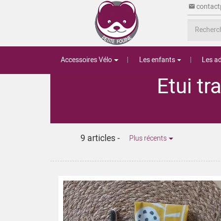
contact
Accessoires Vélo
Les enfants
Les ad
Etui tr
9 articles
-
Plus récents