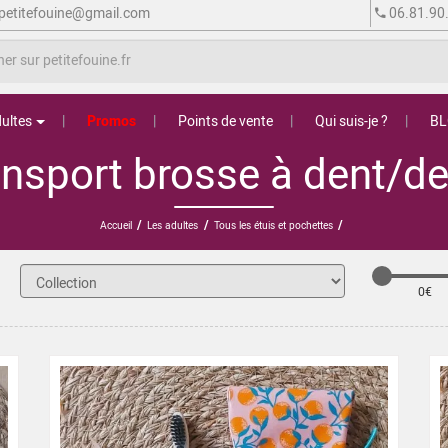
petitefouine@gmail.com
06.81.90
ultes
Promos
Points de vente
Qui suis-je ?
B
ansport brosse à dent/de
/
/
/
Accueil
Les adultes
Tous les étuis et pochettes
0
€