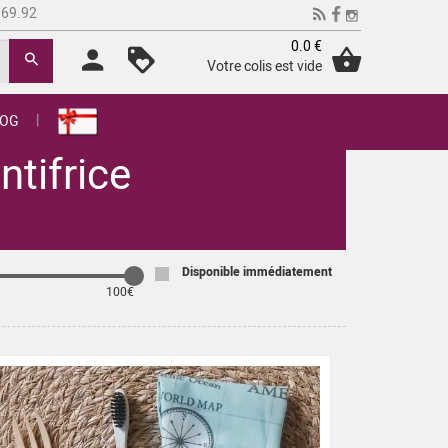
.69.92
0.0 €
Votre colis est vide
LOG
ntifrice
Disponible immédiatement
100
€