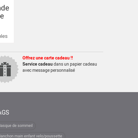
nde
re
bles
Offrez une carte cadeau !!
Service cadeau
dans un papier cadeau
avec message personnalisé
AGS
asque de sommeil
anchon main enfant velo/poussette