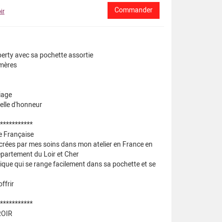
ir
berty avec sa pochette assortie
 mères
iage
lle d'honneur
***********
e Française
 crées par mes soins dans mon atelier en France en
épartement du Loir et Cher
atique qui se range facilement dans sa pochette et se
ffrir
***********
ROIR