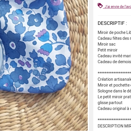
J'ai envie de l'avo
DESCRIPTIF :
Miroir de poche Li
Cadeau fêtes des
Miroir sac
Petit miroir
Cadeau invité mar
Cadeau de demoise
*******************
Création artisanal
Miroir et pochette
Sologne dans le d
Le petit miroir pr
glisse partout
Cadeau original à o
*******************
DESCRIPTION MI