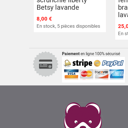
scrunchie liberty
fe
Betsy lavande
bra
la
8,00 €
En stock, 5 pièces disponibles
25,
En s
Paiement
en ligne 100% sécurisé