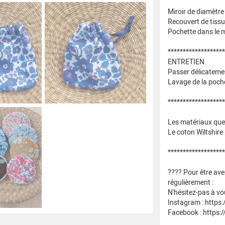
Miroir de diamètre
Recouvert de tissu
Pochette dans le m
*******************
ENTRETIEN
Passer délicateme
Lavage de la poche
*******************
Les matériaux que j
Le coton Wiltshire
*******************
???? Pour être ave
régulièrement :
N'hésitez-pas à v
Instagram : https
Facebook : https