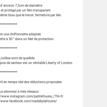
 d' environ 7,5cm de diamètre
 et protégé par un film transparent
ême tissu que le miroir, fermeture par lien
************
nt une chiffonnette adaptée
tte à 30 ° dans un filet de protection
************
'utilise sont de qualités
 pois de senteur est un véritable Liberty of London
************
rti en temps réel des réductions proposées
ous abonnez à mes réseaux :
://www.instagram.com/petitefouine_/?hl=fr
://www.facebook.com/madebylafouine/