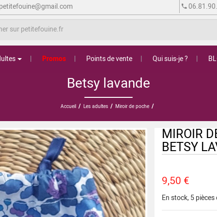
petitefouine@gmail.com
06.81.90
ultes
Promos
Points de vente
Qui suis-je ?
B
Betsy lavande
/
/
/
Accueil
Les adultes
Miroir de poche
MIROIR D
BETSY L
9,50 €
En stock, 5 pièces