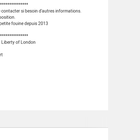
***************
 contacter si besoin d'autres informations.
position.
 petite fouine depuis 2013
***************
n Liberty of London
rt