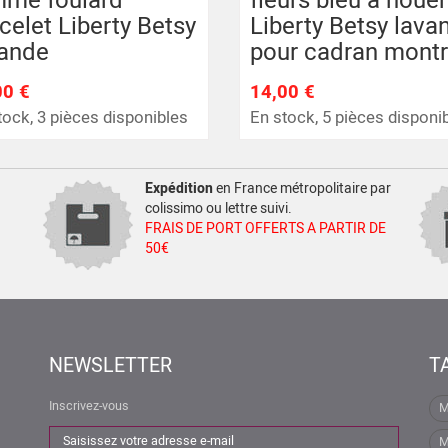
mme foulard
fleurs bleu à nouer
celet Liberty Betsy
Liberty Betsy lava
vande
pour cadran mont
00 €
14,00 €
tock, 3 pièces disponibles
En stock, 5 pièces disponi
Expédition
en France métropolitaire par
colissimo ou lettre suivi.
FRAIS DE PORT OFFERTS A PARTIR DE
50€
NEWSLETTER
T
Inscrivez-vous
M
M