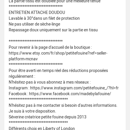
La partie tissu est doublée pour une meilleure tenue
*******************************
ENTRETIEN ATTACHE DOUDOU
Lavable à 30°dans un filet de protection
Ne pas utiliser de sèche-linge
Repassage doux uniquement sur la partie en tissu
*******************************
Pour revenir à la page d'accueil de la boutique :
https://www.etsy.com/fr/shop/petitefouine?ref=seller-
platform-mcnav
*******************************
Pour être averti en temps réel des réductions proposées
régulièrement :
N'hésitez-pas à vous abonnez à mes réseaux :
Instagram : https://www.instagram.com/petitefouine_/?hl=fr
Facebook : https://www.facebook.com/madebylafouine/
**********************************
N'hésitez pas à me contacter si besoin d'autres informations.
Je suis à votre disposition.
Séverine créatrice petite fouine depuis 2013
**********************************
Différents choix en Liberty of London