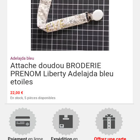
Adelajda bleu
Attache doudou BRODERIE
PRENOM Liberty Adelajda bleu
etoiles
22,00 €
En stock, 5 pièces disponibles
Paiement
en ligne
Expédition
en
Offrez une carte